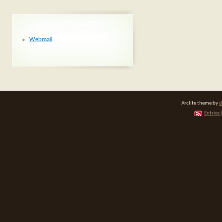
UNCATEGORIZED
Webmail
Arclite theme by
d
Entries 