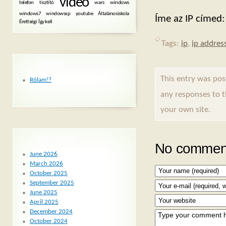
videó
telefon
tisztító
wars
windows
windows7
windowsxp
youtube
Általánosiskola
Íme az IP címed
Érettségi
Így kell
Tags:
ip
,
ip addres
PAGES
This entry was po
Rólam!?
any responses to 
your own site.
ARCHIVES
No comment
June 2026
March 2026
October 2025
September 2025
June 2025
April 2025
December 2024
October 2024