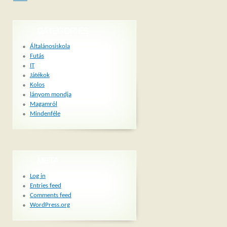
CATEGORIES
Általánosiskola
Futás
IT
Játékok
Kolos
lányom mondja
Magamról
Mindenféle
META
Log in
Entries feed
Comments feed
WordPress.org