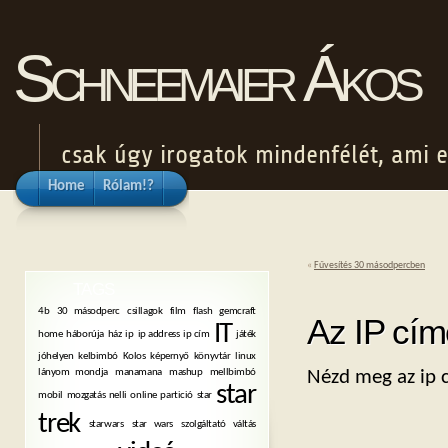
Schneemaier Ákos
csak úgy irogatok mindenfélét, ami e
Home
Rólam!?
«
Fűvesítés 30 másodpercben
TAGS
4b
30 másodperc
csillagok
film
flash
gemcraft
Az IP cí
IT
home
háborúja
ház
ip
ip address
ip cím
játék
jóhelyen
kelbimbó
Kolos
képernyő
könyvtár
linux
Nézd meg az ip 
lányom mondja
manamana
mashup
mellbimbó
star
mobil
mozgatás
nelli
online
partició
star
trek
starwars
star wars
szolgáltató váltás