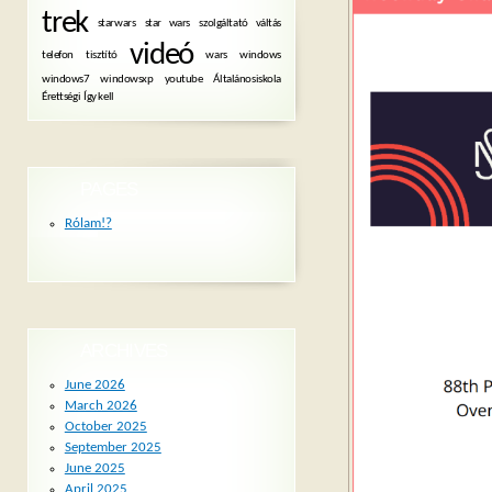
trek
starwars
star wars
szolgáltató váltás
videó
telefon
tisztító
wars
windows
windows7
windowsxp
youtube
Általánosiskola
Érettségi
Így kell
PAGES
Rólam!?
ARCHIVES
June 2026
March 2026
October 2025
September 2025
June 2025
April 2025