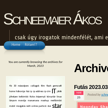
Schneemaier Ákos
csak úgy irogatok mindenfélét, ami e
Home
Rólam!?
You are currently browsing the archives for
Archiv
March, 2023
TAGS
Futás 2023.03
4b
30 másodperc
csillagok
film
flash
gemcraft
IT
home
háborúja
ház
ip
ip address
ip cím
játék
MAR
Posted by
schn
jóhelyen
kelbimbó
Kolos
képernyő
könyvtár
linux
25
lányom mondja
manamana
mashup
mellbimbó
star
mobil
mozgatás
nelli
online
partició
star