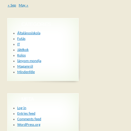
« Sep
May »
CATEGORIES
Általánosiskola
Futás
IT
Játékok
Kolos
lányom mondja
Magamról
Mindenféle
META
Log in
Entries feed
Comments feed
WordPress.org