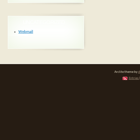
UNCATEGORIZED
Webmail
Arclite theme by
d
Entries 