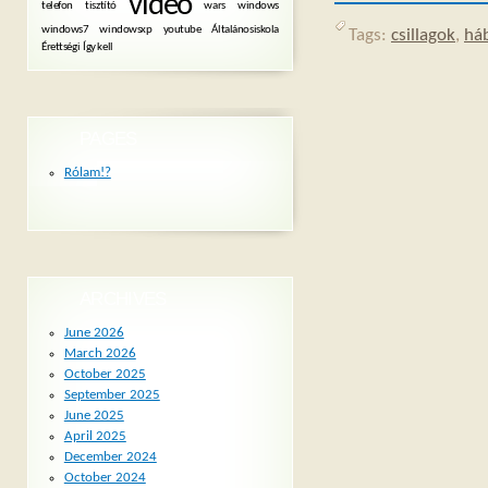
videó
telefon
tisztító
wars
windows
windows7
windowsxp
youtube
Általánosiskola
Tags:
csillagok
,
há
Érettségi
Így kell
PAGES
Rólam!?
ARCHIVES
June 2026
March 2026
October 2025
September 2025
June 2025
April 2025
December 2024
October 2024