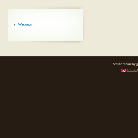
UNCATEGORIZED
Webmail
Arclite theme by
d
Entries 