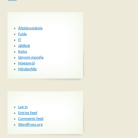
CATEGORIES
Általánosiskola
Futás
IT
Játékok
Kolos
lányom mondja
Magamról
Mindenféle
META
Log in
Entries feed
Comments feed
WordPress.org