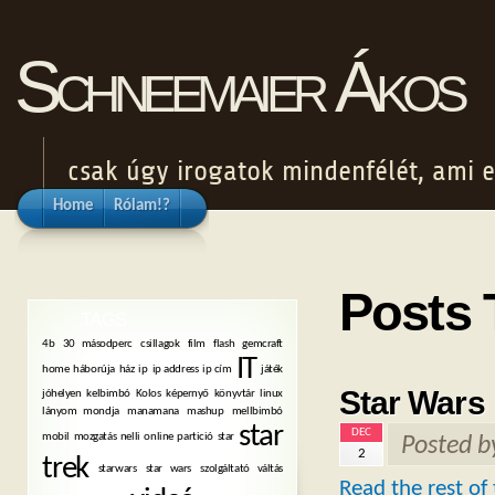
Schneemaier Ákos
csak úgy irogatok mindenfélét, ami e
Home
Rólam!?
Posts 
TAGS
4b
30 másodperc
csillagok
film
flash
gemcraft
IT
home
háborúja
ház
ip
ip address
ip cím
játék
Star Wars
jóhelyen
kelbimbó
Kolos
képernyő
könyvtár
linux
lányom mondja
manamana
mashup
mellbimbó
star
DEC
mobil
mozgatás
nelli
online
partició
star
Posted 
2
trek
starwars
star wars
szolgáltató váltás
Read the rest of 