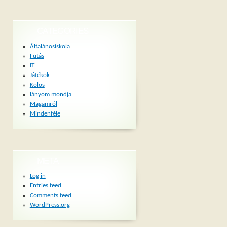
CATEGORIES
Általánosiskola
Futás
IT
Játékok
Kolos
lányom mondja
Magamról
Mindenféle
META
Log in
Entries feed
Comments feed
WordPress.org