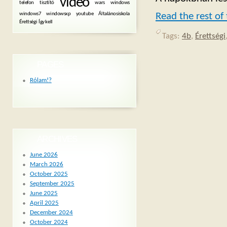
videó
telefon
tisztító
wars
windows
windows7
windowsxp
youtube
Általánosiskola
Read the rest of 
Érettségi
Így kell
Tags:
4b
,
Érettségi
PAGES
Rólam!?
ARCHIVES
June 2026
March 2026
October 2025
September 2025
June 2025
April 2025
December 2024
October 2024