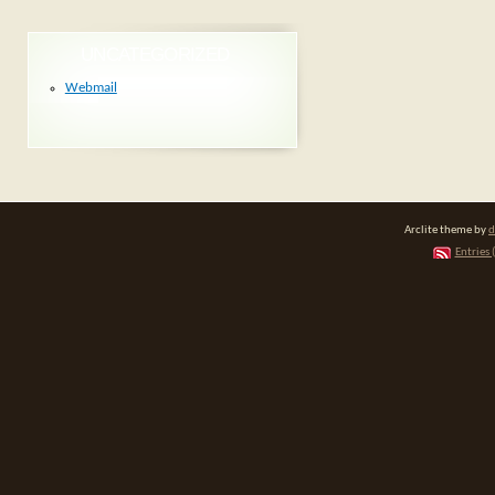
UNCATEGORIZED
Webmail
Arclite theme by
d
Entries 