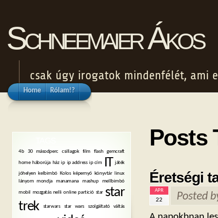
Schneemaier Ákos
csak úgy irogatok mindenfélét, ami e
Home
Rólam!?
Posts 
TAGS
4b
30 másodperc
csillagok
film
flash
gemcraft
IT
home
háborúja
ház
ip
ip address
ip cím
játék
Éretségi t
jóhelyen
kelbimbó
Kolos
képernyő
könyvtár
linux
lányom mondja
manamana
mashup
mellbimbó
star
APR
mobil
mozgatás
nelli
online
partició
star
Posted 
22
trek
starwars
star wars
szolgáltató váltás
A napokbnan les